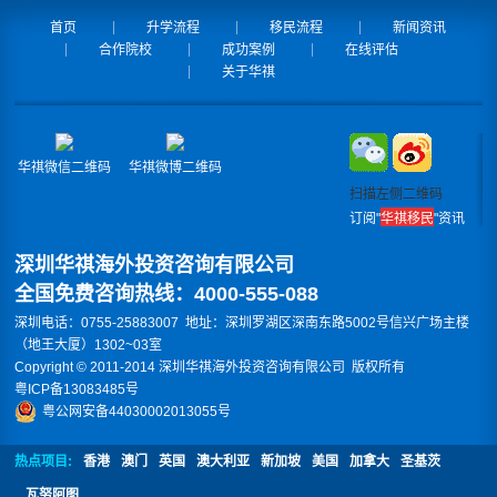
首页
升学流程
移民流程
新闻资讯
合作院校
成功案例
在线评估
关于华祺
华祺微信二维码
华祺微博二维码
扫描左侧二维码
订阅"
华祺移民
"资讯
深圳华祺海外投资咨询有限公司
全国免费咨询热线：4000-555-088
深圳电话：0755-25883007 地址：深圳罗湖区深南东路5002号信兴广场主楼
（地王大厦）1302~03室
Copyright © 2011-2014 深圳华祺海外投资咨询有限公司 版权所有
粤ICP备13083485号
粤公网安备44030002013055号
热点项目:
香港
澳门
英国
澳大利亚
新加坡
美国
加拿大
圣基茨
瓦努阿图