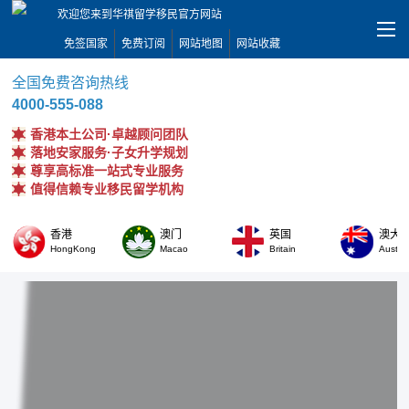
欢迎您来到华祺留学移民官方网站
免签国家
免费订阅
网站地图
网站收藏
全国免费咨询热线
4000-555-088
香港本土公司·卓越顾问团队
落地安家服务·子女升学规划
尊享高标准一站式专业服务
值得信赖专业移民留学机构
香港
澳门
英国
澳大
HongKong
Macao
Britain
Austral