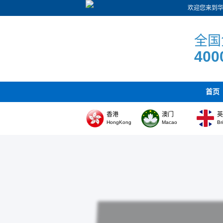
欢迎您来到
全国
400
首页
香港
澳门
HongKong
Macao
Br