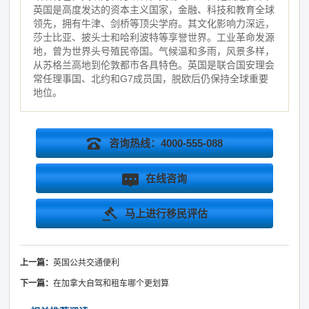
英国是高度发达的资本主义国家，金融、科技和教育全球
领先，拥有牛津、剑桥等顶尖学府。其文化影响力深远，
莎士比亚、披头士和哈利波特等享誉世界。工业革命发源
地，曾为世界头号殖民帝国。气候温和多雨，风景多样，
从苏格兰高地到伦敦都市各具特色。英国是联合国安理会
常任理事国、北约和G7成员国，脱欧后仍保持全球重要
地位。
咨询热线：4000-555-088
在线咨询
马上进行移民评估
上一篇：
英国公共交通便利
下一篇：
在加拿大自驾和租车哪个更划算