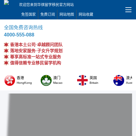
欢迎您来到华祺留学移民官方网站
免签国家
免费订阅
网站地图
网站收藏
全国免费咨询热线
4000-555-088
香港本土公司·卓越顾问团队
落地安家服务·子女升学规划
尊享高标准一站式专业服务
值得信赖专业移民留学机构
香港
澳门
英国
澳大
HongKong
Macao
Britain
Austral