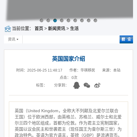
当前位置：
首页
>
新闻资讯
>
生活
资讯
英国国家介绍
时间：2025-06-25 11:48:17
作者：华祺移民
来源：本站
点击：
0
次
标签：
分享到：
英国（United Kingdom，全称大不列颠及北爱尔兰联合
王国）位于欧洲西部，由英格兰、苏格兰、威尔士和北爱
尔兰四个地区组成，首都为伦敦。作为君主立宪制国家，
英国以议会民主和世袭君主（现任国王为查尔斯三世）为
政治特色。英语为官方语言，英镑（GBP）是流通货币。