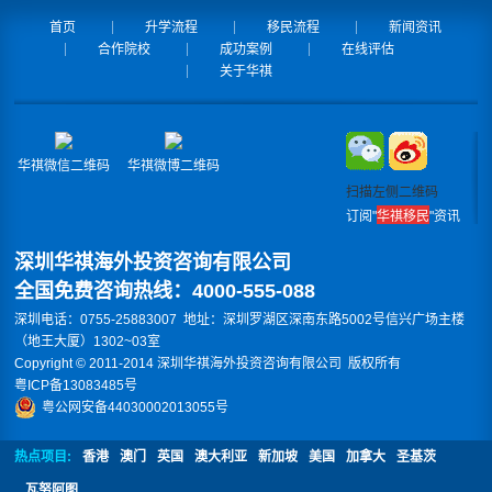
首页
升学流程
移民流程
新闻资讯
合作院校
成功案例
在线评估
关于华祺
华祺微信二维码
华祺微博二维码
扫描左侧二维码
订阅"
华祺移民
"资讯
深圳华祺海外投资咨询有限公司
全国免费咨询热线：4000-555-088
深圳电话：0755-25883007 地址：深圳罗湖区深南东路5002号信兴广场主楼
（地王大厦）1302~03室
Copyright © 2011-2014 深圳华祺海外投资咨询有限公司 版权所有
粤ICP备13083485号
粤公网安备44030002013055号
热点项目:
香港
澳门
英国
澳大利亚
新加坡
美国
加拿大
圣基茨
瓦努阿图