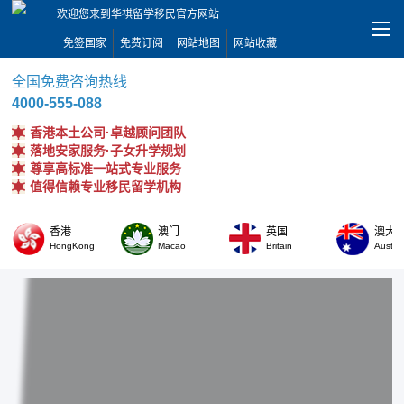
欢迎您来到华祺留学移民官方网站
免签国家
免费订阅
网站地图
网站收藏
全国免费咨询热线
4000-555-088
香港本土公司·卓越顾问团队
落地安家服务·子女升学规划
尊享高标准一站式专业服务
值得信赖专业移民留学机构
香港
澳门
英国
澳大
HongKong
Macao
Britain
Austral