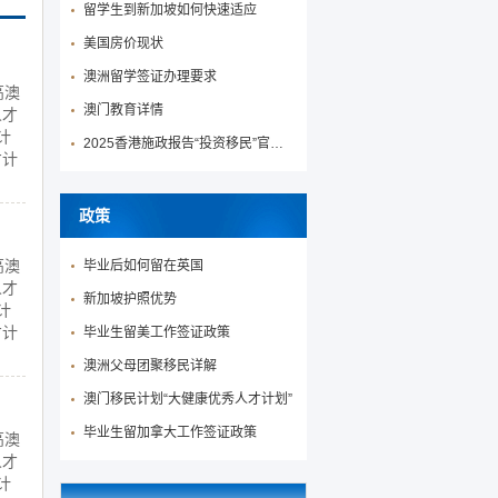
留学生到新加坡如何快速适应
美国房价现状
澳洲留学签证办理要求
高澳
澳门教育详情
人才
计
2025香港施政报告“投资移民”官宣降低投资移民门槛！
才计
政策
高澳
毕业后如何留在英国
人才
新加坡护照优势
计
才计
毕业生留美工作签证政策
澳洲父母团聚移民详解
澳门移民计划“大健康优秀人才计划”
毕业生留加拿大工作签证政策
高澳
人才
计