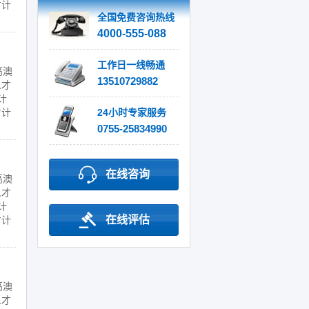
才计
全国免费咨询热线
4000-555-088
工作日一线畅通
高澳
13510729882
人才
计
才计
24小时专家服务
0755-25834990
在线咨询
高澳
人才
计
在线评估
才计
高澳
人才