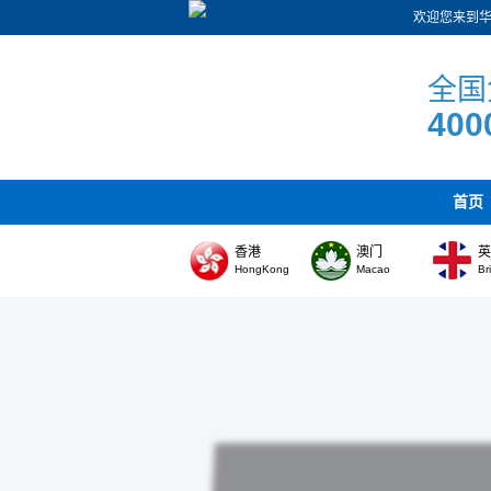
欢迎您来到
全国
400
首页
香港
澳门
HongKong
Macao
Br