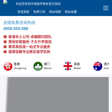
欢迎您来到华祺留学移民官方网站
免签国家
免费订阅
网站地图
网站收藏
全国免费咨询热线
4000-555-088
香港本土公司·卓越顾问团队
落地安家服务·子女升学规划
尊享高标准一站式专业服务
值得信赖专业移民留学机构
香港
澳门
英国
澳大
HongKong
Macao
Britain
Austral