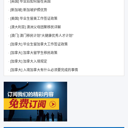
·
[英国]
毕业后如何留在英国
·
[新加坡]
新加坡护照优势
·
[美国]
毕业生留美工作签证政策
·
[澳大利亚]
澳洲父母团聚移民详解
·
[澳门]
澳门移民计划“大健康优秀人才计划”
·
[加拿大]
毕业生留加拿大工作签证政策
·
[加拿大]
加拿大留学生移民政策
·
[加拿大]
加拿大入境规定
·
[加拿大]
入境加拿大有什么必须要完成的事情