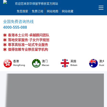
欢迎您来到华祺留学移民官方网站
免签国家
免费订阅
网站地图
网站收藏
全国免费咨询热线
4000-555-088
香港本土公司·卓越顾问团队
落地安家服务·子女升学规划
尊享高标准一站式专业服务
值得信赖专业移民留学机构
香港
澳门
英国
澳大
HongKong
Macao
Britain
Austral