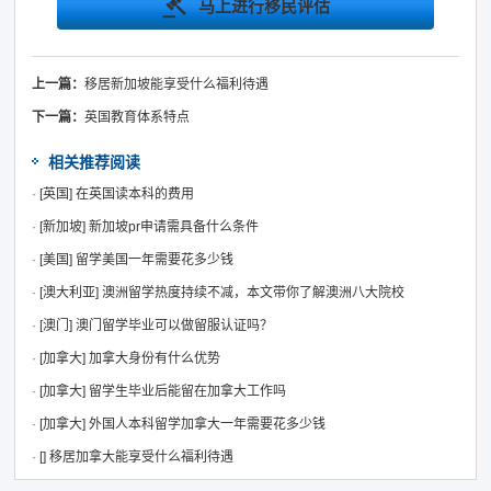
马上进行移民评估
上一篇：
移居新加坡能享受什么福利待遇
下一篇：
英国教育体系特点
相关推荐阅读
·
[英国]
在英国读本科的费用
·
[新加坡]
新加坡pr申请需具备什么条件
·
[美国]
留学美国一年需要花多少钱
·
[澳大利亚]
澳洲留学热度持续不减，本文带你了解澳洲八大院校
·
[澳门]
澳门留学毕业可以做留服认证吗？
·
[加拿大]
加拿大身份有什么优势
·
[加拿大]
留学生毕业后能留在加拿大工作吗
·
[加拿大]
外国人本科留学加拿大一年需要花多少钱
·
[]
移居加拿大能享受什么福利待遇