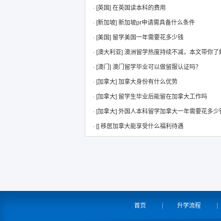
·
[英国]
在英国读本科的费用
·
[新加坡]
新加坡pr申请需具备什么条件
·
[美国]
留学美国一年需要花多少钱
·
[澳大利亚]
澳洲留学热度持续不减，本文带你了
·
[澳门]
澳门留学毕业可以做留服认证吗？
·
[加拿大]
加拿大身份有什么优势
·
[加拿大]
留学生毕业后能留在加拿大工作吗
·
[加拿大]
外国人本科留学加拿大一年需要花多少
·
[]
移居加拿大能享受什么福利待遇
首页
升学流程