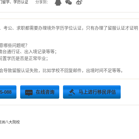
门留学、学历认证
分享到：
、考公、求职都需要办理境外学历学位认证，只有办理了留服认证才证明
意哪些问题呢？
澳台通行证、出入境记录等等；
前置学历是否是正常毕业；
会导致留服认证失败，比如学校不回复邮件，出境时间不足等等。
-088
在线咨询
马上进行移民评估
澳洲八大院校