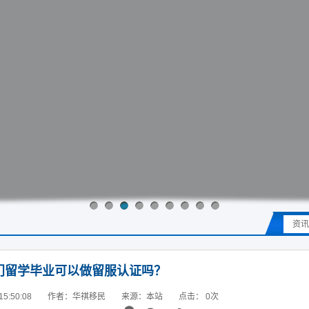
资讯
门留学毕业可以做留服认证吗？
5:50:08
作者：华祺移民
来源：本站
点击：
0
次