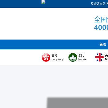
欢迎您来到
全国
400
首页
香港
澳门
HongKong
Macao
Br