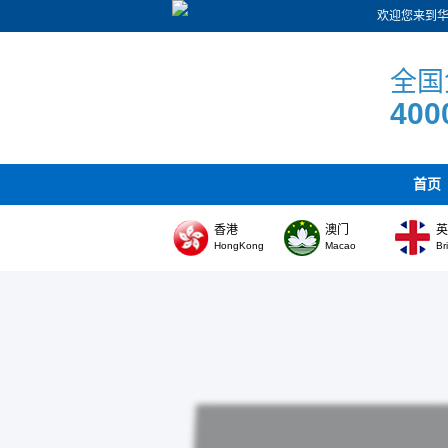
欢迎您来到
全国
400
首页
香港
澳门
HongKong
Macao
Br