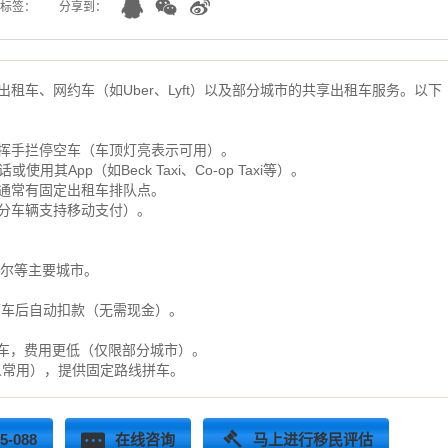
标签：
分享到：
租车、网约车（如Uber、Lyft）以及部分城市的共享出租车服务。以下
挥手拦停空车（车顶灯亮表示可用）。
用其App（如Beck Taxi、Co-op Taxi等）。
通常有固定出租车排队点。
分车辆支持移动支付）。
利尔等主要城市。
。
下车后自动扣款（无需现金）。
其他乘客拼车，费用更低（仅限部分城市）。
人常用），提供固定路线拼车。
-088
在线咨询
马上进行移民评估