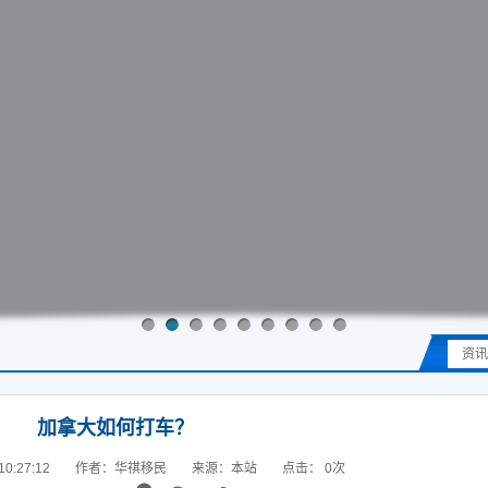
资讯
加拿大如何打车？
0:27:12
作者：华祺移民
来源：本站
点击：
0
次