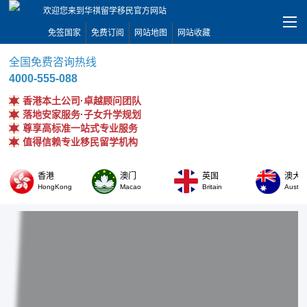
欢迎您来到华祺留学移民官方网站
免签国家
免费订阅
网站地图
网站收藏
全国免费咨询热线
4000-555-088
香港本土公司·卓越顾问团队
落地安家服务·子女升学规划
尊享高标准一站式专业服务
值得信赖专业移民留学机构
香港
澳门
英国
澳大
HongKong
Macao
Britain
Austral