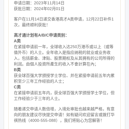
申请日期：2023年11月14日
获批日期：2024年02月01日
客户在11月14日递交香港高才A类申请，12月22日补件1
次，最终顺利获批！
高才通计划有A
/
B
/
C
申请类别
：
A类
在紧接申请前一年，全球收入达250万港币或以上（或等
值外币）的人士。全年收入是指应纳税的就业或业务收
入，包括薪金、津贴、股票期权及从其拥有的公司所得的
利润。由個人投資所產生的收入不會計算在內；
B类
获全球百强大学颁授学士学位、并在紧接申请前五年内累
积至少三年工作经验的人士；
C类
在紧接申请前五年内，获全球百强大学颁授学士学位，但
工作经验少于三年的人士。
随着递交申请人数倍增，入境处审批也越来越严格，有意
向的朋友建议尽快提交申请！如有疑问欢迎留言或拨打华
祺热线（4000-555-088），我们将贴心为您解答！