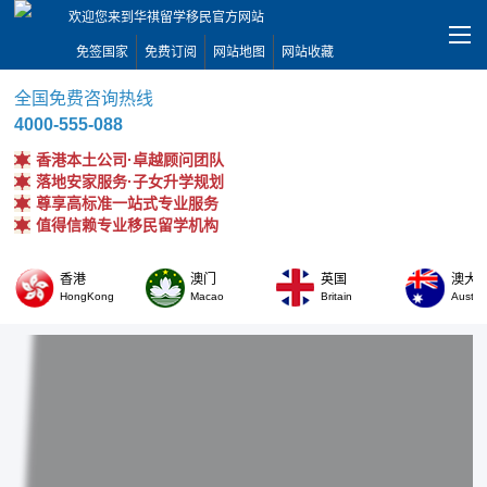
欢迎您来到华祺留学移民官方网站
免签国家
免费订阅
网站地图
网站收藏
全国免费咨询热线
4000-555-088
香港本土公司·卓越顾问团队
落地安家服务·子女升学规划
尊享高标准一站式专业服务
值得信赖专业移民留学机构
香港
澳门
英国
澳大
HongKong
Macao
Britain
Austral