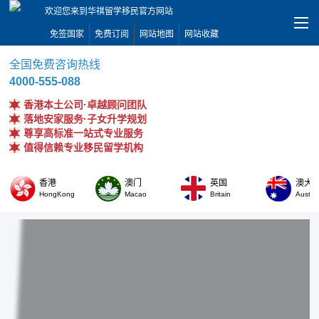
欢迎您来到华祺留学移民官方网站
免签国家
免费订阅
网站地图
网站收藏
全国免费咨询热线
4000-555-088
香港本土公司·卓越顾问团队
落地安家服务·子女升学规划
尊享高标准一站式专业服务
值得信赖专业移民留学机构
香港
澳门
英国
澳大
HongKong
Macao
Britain
Austral