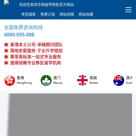
欢迎您来到华祺留学移民官方网站
免签国家
免费订阅
网站地图
网站收藏
全国免费咨询热线
4000-555-088
香港本土公司·卓越顾问团队
落地安家服务·子女升学规划
尊享高标准一站式专业服务
值得信赖专业移民留学机构
香港
澳门
英国
澳大
HongKong
Macao
Britain
Austral