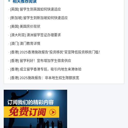
相关推荐阅读
·
[英国]
留学生到英国如何快速适应
·
[新加坡]
留学生到新加坡如何快速适应
·
[美国]
美国房价现状
·
[澳大利亚]
澳洲留学签证办理要求
·
[澳门]
澳门教育详情
·
[香港]
2025香港施政报告“投资移民”官宣降低投资移民门槛！
·
[香港]
留学利好！宣布增加学生宿舍供应
·
[香港]
成立留学香港专班，吸引内地生来港体验
·
[香港]
2025施政报告：非本地生招生限额放宽