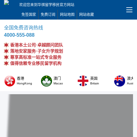
欢迎您来到华祺留学移民官方网站
免签国家
免费订阅
网站地图
网站收藏
全国免费咨询热线
4000-555-088
香港本土公司·卓越顾问团队
落地安家服务·子女升学规划
尊享高标准一站式专业服务
值得信赖专业移民留学机构
香港
澳门
英国
澳大
HongKong
Macao
Britain
Austral