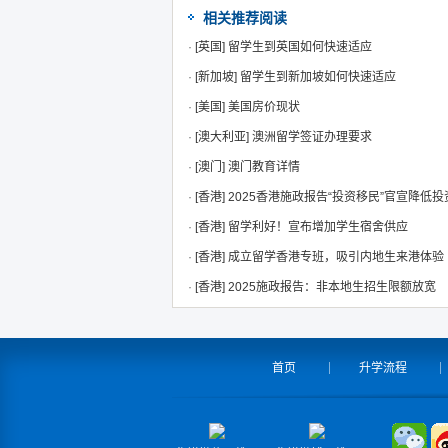
相关推荐阅读
·
[英国]
留学生到英国如何快速适应
·
[新加坡]
留学生到新加坡如何快速适应
·
[美国]
美国房价现状
·
[澳大利亚]
澳洲留学签证办理要求
·
[澳门]
澳门教育详情
·
[香港]
2025香港施政报告“投资移民”官宣降低
·
[香港]
留学利好！宣布增加学生宿舍供应
·
[香港]
成立留学香港专班，吸引内地生来港体验
·
[香港]
2025施政报告：非本地生招生限额放宽
首页
升学流程