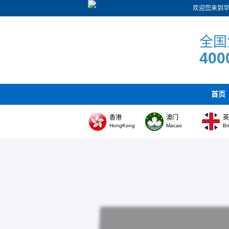
欢迎您来到
全国
400
首页
香港
澳门
HongKong
Macao
Br