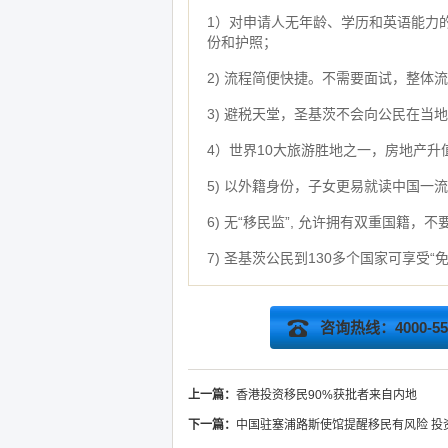
1）对申请人无年龄、学历和英语能力
份和护照；
2) 流程简便快捷。不需要面试，整体流
3) 避税天堂，圣基茨不会向公民在
4）世界10大旅游胜地之一，房地产升
5) 以外籍身份，子女更易就读中国一
6) 无“移民监”, 允许拥有双重国
7) 圣基茨公民到130多个国家可享受
咨询热线：4000-555
上一篇：
香港投资移民90%获批者来自内地
下一篇：
中国驻塞浦路斯使馆提醒移民有风险 投