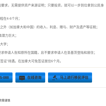
的要求，无需提供资产来源证明；只要投资，就可以一步到位拿到公民身
程在4-6个月；
当地之外（如加拿大和中国）的收入、利息、赠与、财产及遗产等征税；
值潜力巨大；
流大学；
籍，不要求申请人告知原所在国籍，且不要求申请人在圣基茨登陆和居住；
“免签证”待遇。在加拿大可免签证居住6个月。
-088
在线咨询
马上进行移民评估
资需谨慎