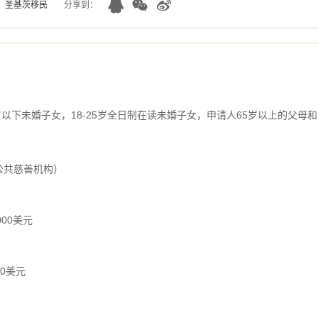
：
圣基茨移民
分享到：
岁以下未婚子女，18-25岁全日制在读未婚子女，申请人65岁以上的父母和
，公共慈善机构）
000美元
00美元