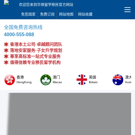
欢迎您来到华祺留学移民官方网站
免签国家
免费订阅
网站地图
网站收藏
全国免费咨询热线
4000-555-088
香港本土公司·卓越顾问团队
落地安家服务·子女升学规划
尊享高标准一站式专业服务
值得信赖专业移民留学机构
香港
澳门
英国
澳大
HongKong
Macao
Britain
Austral