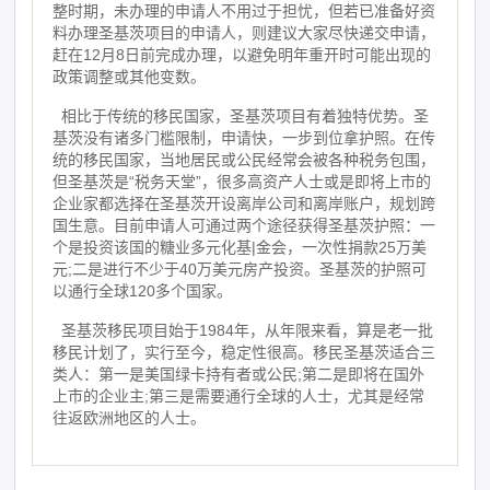
整时期，未办理的申请人不用过于担忧，但若已准备好资
料办理圣基茨项目的申请人，则建议大家尽快递交申请，
赶在12月8日前完成办理，以避免明年重开时可能出现的
政策调整或其他变数。
相比于传统的移民国家，圣基茨项目有着独特优势。圣
基茨没有诸多门槛限制，申请快，一步到位拿护照。在传
统的移民国家，当地居民或公民经常会被各种税务包围，
但圣基茨是“税务天堂”，很多高资产人士或是即将上市的
企业家都选择在圣基茨开设离岸公司和离岸账户，规划跨
国生意。目前申请人可通过两个途径获得圣基茨护照：一
个是投资该国的糖业多元化基|金会，一次性捐款25万美
元;二是进行不少于40万美元房产投资。圣基茨的护照可
以通行全球120多个国家。
圣基茨移民项目始于1984年，从年限来看，算是老一批
移民计划了，实行至今，稳定性很高。移民圣基茨适合三
类人：第一是美国绿卡持有者或公民;第二是即将在国外
上市的企业主;第三是需要通行全球的人士，尤其是经常
往返欧洲地区的人士。