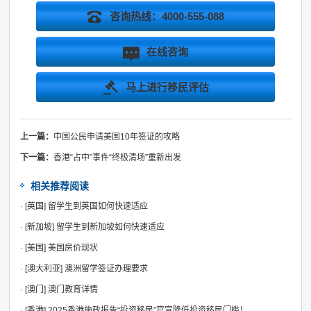
咨询热线：4000-555-088
在线咨询
马上进行移民评估
上一篇：
中国公民申请美国10年签证的攻略
下一篇：
香港“占中”事件“终极清场”重新出发
相关推荐阅读
·
[英国]
留学生到英国如何快速适应
·
[新加坡]
留学生到新加坡如何快速适应
·
[美国]
美国房价现状
·
[澳大利亚]
澳洲留学签证办理要求
·
[澳门]
澳门教育详情
·
[香港]
2025香港施政报告“投资移民”官宣降低投资移民门槛！